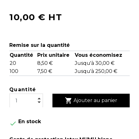
10,00 € HT
Remise sur la quantité
Quantité
Prix unitaire
Vous économisez
20
8,50 €
Jusqu'à 30,00 €
100
7,50 €
Jusqu'à 250,00 €
Quantité
shopping_cart
Ajouter au panier
En stock
