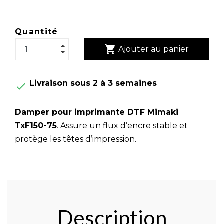
Quantité
shopping_cart
Ajouter au panier
Livraison sous 2 à 3 semaines

Damper pour imprimante DTF Mimaki
TxF150-75
. Assure un flux d’encre stable et
protège les têtes d’impression.
Description